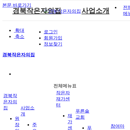
본문 바로가기
전
경북작은자의집
사업소개
메
원장인사말
작은자 소식
재가센터 갤러리
후원 안내
공지사항
주요서비스
푸른솔 교회소개
확대
로그인
시설소개
작은자 프로그램
재가센터 특화프로그램
자원봉사 안내
자유게시판
월중계획
설립취지 및 연혁
축소
작은자이야기
회원가입
시설갤러리
재가 이용요금 안내
방명록
이용안내
예배시간 안내
정보찾기
재단소개
식단표
시설 이용요금 안내
경북작은자의집
찾아오시는길
작은자재가센터
푸른솔교회
전체메뉴표
후원과 봉사
참여마당
작은자
경북작
재가센
은자의
터
집
사업소
푸른솔
개
재
교회
원
가
장
주
참여마
센
푸