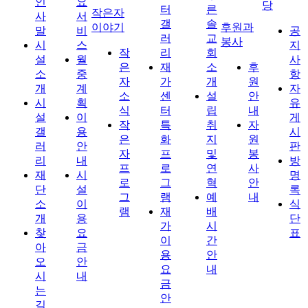
인
요
당
터
른
작은자
사
서
갤
솔
이야기
후원과
말
비
공
러
교
봉사
시
스
지
작
리
회
설
월
사
은
재
소
후
소
중
항
자
가
개
원
개
계
자
소
센
설
안
시
획
유
식
터
립
내
설
이
게
작
특
취
자
갤
용
시
은
화
지
원
러
안
판
자
프
및
봉
리
내
방
프
로
연
사
재
시
명
로
그
혁
안
단
설
록
그
램
예
내
소
이
식
램
재
배
개
용
단
가
시
찾
요
표
이
간
아
금
용
안
오
안
요
내
시
내
금
는
안
길