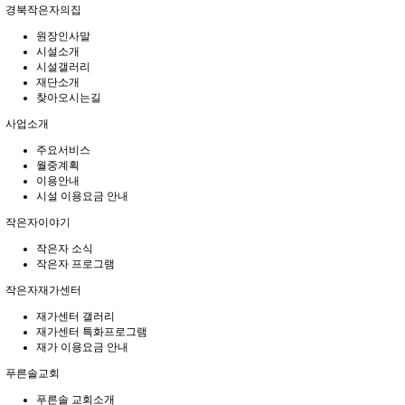
경북작은자의집
원장인사말
시설소개
시설갤러리
재단소개
찾아오시는길
사업소개
주요서비스
월중계획
이용안내
시설 이용요금 안내
작은자이야기
작은자 소식
작은자 프로그램
작은자재가센터
재가센터 갤러리
재가센터 특화프로그램
재가 이용요금 안내
푸른솔교회
푸른솔 교회소개