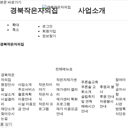
본문 바로가기
경북작은자의집
사업소개
확대
원장인사말
작은자 소식
재가센터 갤러리
후원 안내
공지사항
주요서비스
푸른솔 교회소개
로그인
축소
회원가입
시설소개
작은자 프로그램
재가센터 특화프로그램
자원봉사 안내
자유게시판
월중계획
설립취지 및 연혁
작은자이야기
정보찾기
시설갤러리
재가 이용요금 안내
방명록
이용안내
예배시간 안내
경북작은자의집
재단소개
식단표
시설 이용요금 안내
찾아오시는길
작은자재가센터
푸른솔교회
전체메뉴표
경북작은
자의집
작은자재가센
참여마
푸른솔교회
원장인사
사업소개
작은자이
터
당
푸른솔 교
후원과 봉
말
후원과 봉사
주요서비스
야기
재가센터 갤러
참여마당
공지사
회소개
사
시설소개
월중계획
작은자 소
리
항
설립취지
후원 안내
시설갤러
이용안내
식
재가센터 특화
자유게
및 연혁
자원봉사
리
시설 이용요
작은자 프
프로그램
시판
예배시간
안내
재단소개
금 안내
로그램
재가 이용요금
방명록
안내
찾아오시
안내
식단표
는길
홈
닫기