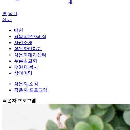
내
홈
닫기
메뉴
메인
경북작은자의집
사업소개
작은자이야기
작은자재가센터
푸른솔교회
후원과 봉사
참여마당
작은자 소식
작은자 프로그램
작은자 프로그램