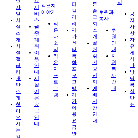
인
요
당
터
른
작은자
사
서
갤
솔
이야기
후원과
말
비
공
러
교
봉사
시
스
지
작
리
회
설
월
사
은
재
소
후
소
중
항
자
가
개
원
개
계
자
소
센
설
안
시
획
유
식
터
립
내
설
이
게
작
특
취
자
갤
용
시
은
화
지
원
러
안
판
자
프
및
봉
리
내
방
프
로
연
사
재
시
명
로
그
혁
안
단
설
록
그
램
예
내
소
이
식
램
재
배
개
용
단
가
시
찾
요
표
이
간
아
금
용
안
오
안
요
내
시
내
금
는
안
길