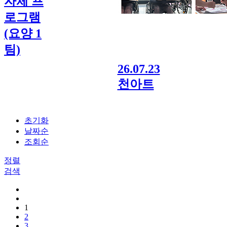
자체 프
로그램
(요양 1
팀)
26.07.23
천아트
초기화
날짜순
조회순
정렬
검색
1
2
3