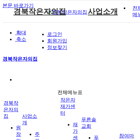
본문 바로가기
전
경북작은자의집
사업소개
메
원장인사말
작은자 소식
재가센터 갤러리
후원 안내
공지사항
주요서비스
푸른솔 교회소개
확대
로그인
시설소개
작은자 프로그램
재가센터 특화프로그램
자원봉사 안내
자유게시판
월중계획
설립취지 및 연혁
축소
작은자이야기
회원가입
시설갤러리
재가 이용요금 안내
방명록
이용안내
예배시간 안내
정보찾기
재단소개
식단표
시설 이용요금 안내
경북작은자의집
찾아오시는길
작은자재가센터
푸른솔교회
전체메뉴표
후원과 봉사
참여마당
작은자
경북작
재가센
은자의
터
집
사업소
푸른솔
개
재
교회
원
가
장
주
참여마
센
푸