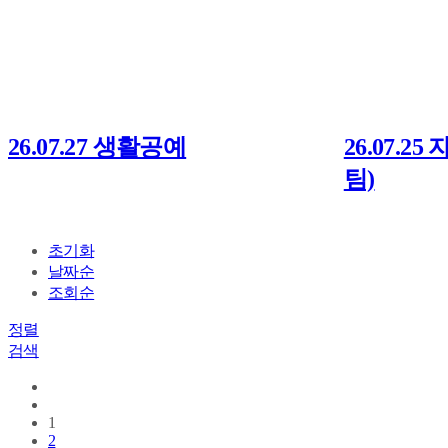
26.07.27 생활공예
26.07.2
팀)
초기화
날짜순
조회순
정렬
검색
1
2