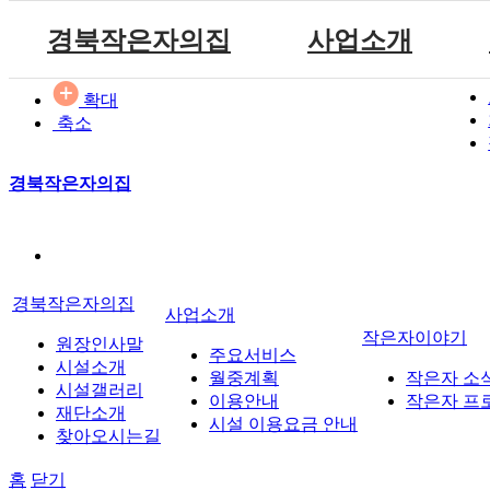
경북작은자의집
사업소개
원장인사말
공지사항
주요서비스
확대
축소
시설소개
자유게시판
월중계획
참여마당
시설갤러리
방명록
이용안내
경북작은자의집
재단소개
식단표
시설 이용요금 안내
찾아오시는길
경북작은자의집
사업소개
작은자이야기
원장인사말
주요서비스
시설소개
월중계획
작은자 소
시설갤러리
이용안내
작은자 프
재단소개
시설 이용요금 안내
찾아오시는길
홈
닫기