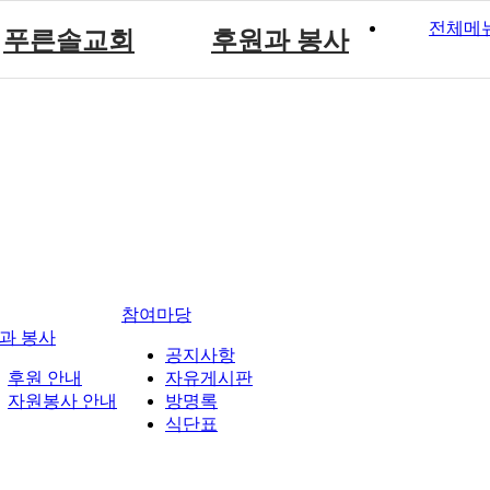
전체메
푸른솔교회
후원과 봉사
푸른솔 교회소개
후원 안내
설립취지 및 연혁
자원봉사 안내
예배시간 안내
참여마당
과 봉사
공지사항
후원 안내
자유게시판
자원봉사 안내
방명록
식단표