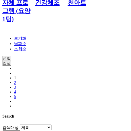
자체 프로
건강체조
천아트
그램 (요양
1팀)
초기화
날짜순
조회순
정렬
검색
1
2
3
4
5
Search
검색대상