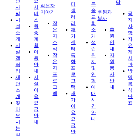
인
요
당
터
른
작은자
사
서
갤
솔
이야기
후원과
말
비
공
러
교
봉사
시
스
지
작
리
회
설
월
사
은
재
소
후
소
중
항
자
가
개
원
개
계
자
소
센
설
안
시
획
유
식
터
립
내
설
이
게
작
특
취
자
갤
용
시
은
화
지
원
러
안
판
자
프
및
봉
리
내
방
프
로
연
사
재
시
명
로
그
혁
안
단
설
록
그
램
예
내
소
이
식
램
재
배
개
용
단
가
시
찾
요
표
이
간
아
금
용
안
오
안
요
내
시
내
금
는
안
길