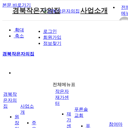
본문 바로가기
전
경북작은자의집
사업소개
메
원장인사말
작은자 소식
재가센터 갤러리
후원 안내
공지사항
주요서비스
푸른솔 교회소개
확대
로그인
시설소개
작은자 프로그램
재가센터 특화프로그램
자원봉사 안내
자유게시판
월중계획
설립취지 및 연혁
축소
작은자이야기
회원가입
시설갤러리
재가 이용요금 안내
방명록
이용안내
예배시간 안내
정보찾기
재단소개
식단표
시설 이용요금 안내
경북작은자의집
찾아오시는길
작은자재가센터
푸른솔교회
전체메뉴표
후원과 봉사
참여마당
작은자
경북작
재가센
은자의
터
집
사업소
푸른솔
개
재
교회
원
가
장
주
참여마
센
푸