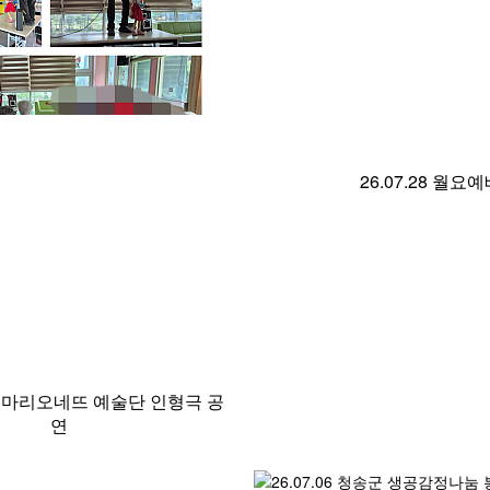
26.07.28 월요
 봉봉마리오네뜨 예술단 인형극 공
연