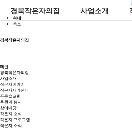
경북작은자의집
사업소개
확대
축소
원장인사말
공지사항
주요서비스
참여마당
시설소개
자유게시판
월중계획
경북작은자의집
시설갤러리
방명록
이용안내
재단소개
식단표
시설 이용요금 안내
찾아오시는길
메인
경북작은자의집
사업소개
작은자이야기
작은자재가센터
푸른솔교회
후원과 봉사
참여마당
작은자 소식
작은자 프로그램
작은자 소식