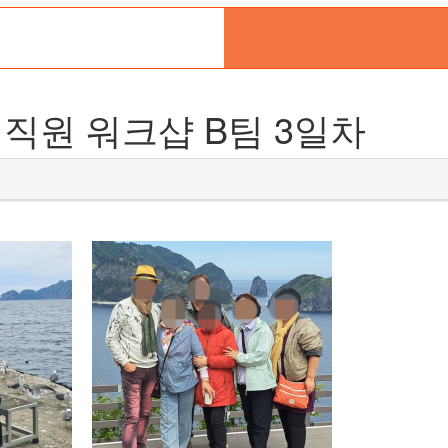
행 직원 워크샵 B팀 3일차