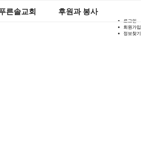
푸른솔교회
후원과 봉사
로그인
회원가입
푸른솔 교회소개
후원 안내
정보찾기
설립취지 및 연혁
자원봉사 안내
예배시간 안내