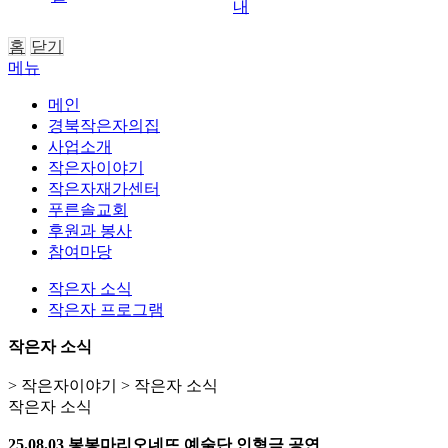
내
홈
닫기
메뉴
메인
경북작은자의집
사업소개
작은자이야기
작은자재가센터
푸른솔교회
후원과 봉사
참여마당
작은자 소식
작은자 프로그램
작은자 소식
> 작은자이야기 > 작은자 소식
작은자 소식
25.08.03 봉봉마리오네뜨 예술단 인형극 공연