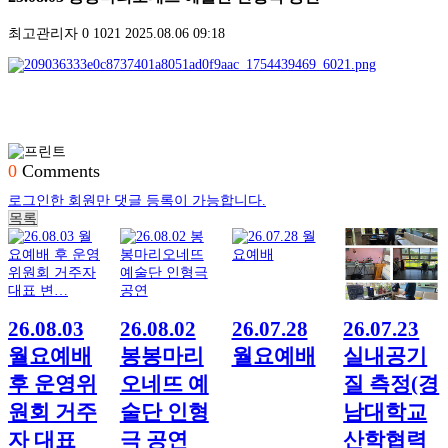
최고관리자
0
1021
2025.08.06 09:18
0
Comments
로그인한 회원만 댓글 등록이 가능합니다.
목록
26.08.03
26.08.02
26.07.28
26.07.23
월요예배
봉봉마리
월요예배
실내공기
후 운영위
오네뜨 예
질 측정(경
원회 거주
술단 인형
남대학교
자 대표
극 공연
산학협력