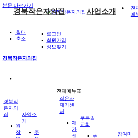
본문 바로가기
전
경북작은자의집
사업소개
메
원장인사말
작은자 소식
재가센터 갤러리
후원 안내
공지사항
주요서비스
푸른솔 교회소개
확대
로그인
시설소개
작은자 프로그램
재가센터 특화프로그램
자원봉사 안내
자유게시판
월중계획
설립취지 및 연혁
축소
작은자이야기
회원가입
시설갤러리
재가 이용요금 안내
방명록
이용안내
예배시간 안내
정보찾기
재단소개
식단표
시설 이용요금 안내
경북작은자의집
찾아오시는길
작은자재가센터
푸른솔교회
전체메뉴표
후원과 봉사
참여마당
작은자
경북작
재가센
은자의
터
집
사업소
푸른솔
개
재
교회
원
가
장
주
참여마
센
푸