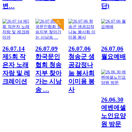
변…
단)
Hot
26.07.14
26.07.09
26.07.06
26.07.06
제5회 작
한국문인
청송군 생
월요예배
은자 노래
협회 청송
공감정나
자랑 및 레
지부 찾아
눔 봉사회
크레이션
가는 시낭
이미용 봉
송 …
사
26.06.30
에벤에셀
노인요양
원 방문