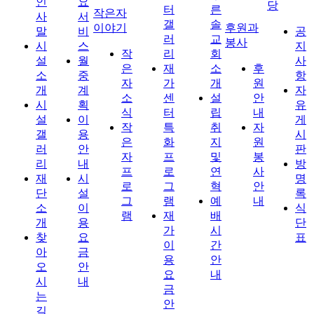
인
요
당
터
른
작은자
사
서
갤
솔
이야기
후원과
말
비
공
러
교
봉사
시
스
지
작
리
회
설
월
사
은
재
소
후
소
중
항
자
가
개
원
개
계
자
소
센
설
안
시
획
유
식
터
립
내
설
이
게
작
특
취
자
갤
용
시
은
화
지
원
러
안
판
자
프
및
봉
리
내
방
프
로
연
사
재
시
명
로
그
혁
안
단
설
록
그
램
예
내
소
이
식
램
재
배
개
용
단
가
시
찾
요
표
이
간
아
금
용
안
오
안
요
내
시
내
금
는
안
길