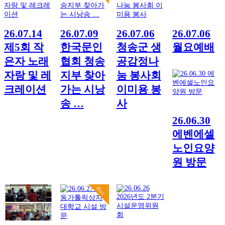
26.07.14
26.07.09
26.07.06
26.07.06
제5회 작
한국문인
청송군 생
월요예배
은자 노래
협회 청송
공감정나
자랑 및 레
지부 찾아
눔 봉사회
크레이션
가는 시낭
이미용 봉
송 …
사
26.06.30
에벤에셀
노인요양
원 방문
Hot