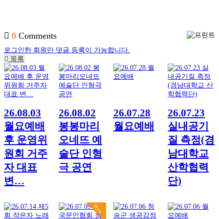
0
Comments
로그인한 회원만 댓글 등록이 가능합니다.
목록
26.08.03
26.08.02
26.07.28
26.07.23
월요예배
봉봉마리
월요예배
실내공기
후 운영위
오네뜨 예
질 측정(경
원회 거주
술단 인형
남대학교
자 대표
극 공연
산학협력
변…
단)
Hot