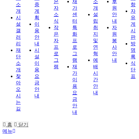
은
재
소
후
소
중
항
자
가
개
원
개
계
자
소
센
설
안
시
획
유
식
터
립
내
설
이
게
작
특
취
자
갤
용
시
은
화
지
원
러
안
판
자
프
및
봉
리
내
방
프
로
연
사
재
시
명
로
그
혁
안
단
설
록
그
램
예
내
소
이
식
램
재
배
개
용
단
가
시
찾
요
표
이
간
아
금
용
안
오
안
요
내
시
내
금
는
안
길
내
홈
닫기
메뉴