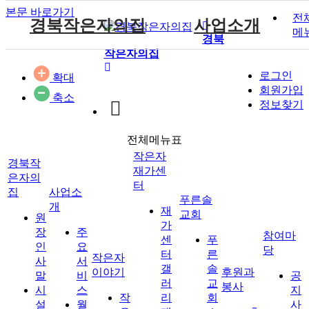
본문 바로가기
전
경북작은자의집
사업소개
메
경북
작은자의집
원장인사말
작은자 소식
재가센터 갤러리
후원 안내
공지사항
주요서비스
푸른솔 교회소개
로그인
확대
시설소개
작은자 프로그램
재가센터 특화프로그램
자원봉사 안내
자유게시판
월중계획
설립취지 및 연혁
작은자이야기
회원가입
축소
시설갤러리
재가 이용요금 안내
방명록
이용안내
예배시간 안내
정보찾기
재단소개
식단표
시설 이용요금 안내
전체메뉴표
찾아오시는길
작은자재가센터
푸른솔교회
작은자
경북작
재가센
은자의
터
집
사업소
푸른솔
개
재
교회
후원과 봉사
참여마당
원
가
장
주
참여마
센
푸
인
요
당
터
른
작은자
사
서
갤
솔
이야기
후원과
말
비
공
러
교
봉사
시
스
지
작
리
회
설
월
사