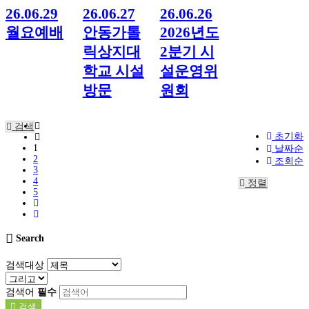
26.06.29
26.06.27
26.06.26
월요예배
안동가톨
2026년도
릭상지대
2분기 시
학교 시설
설운영위
방문
원회
검색
초기화
1
날짜순
2
조회순
3
4
정렬
5
Search
검색대상
검색어
필수
검색