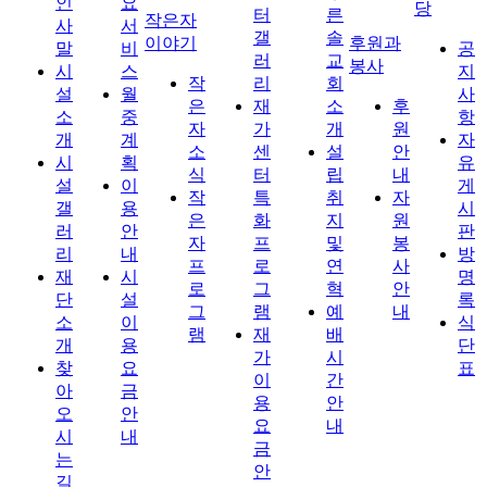
인
요
당
터
른
작은자
사
서
갤
솔
이야기
후원과
말
비
공
러
교
봉사
시
스
지
작
리
회
설
월
사
은
재
소
후
소
중
항
자
가
개
원
개
계
자
소
센
설
안
시
획
유
식
터
립
내
설
이
게
작
특
취
자
갤
용
시
은
화
지
원
러
안
판
자
프
및
봉
리
내
방
프
로
연
사
재
시
명
로
그
혁
안
단
설
록
그
램
예
내
소
이
식
램
재
배
개
용
단
가
시
찾
요
표
이
간
아
금
용
안
오
안
요
내
시
내
금
는
안
길