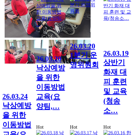
26.03.20
26.03.19
1분기 운
26.03.20
상반기
영위원회
낙상예방
화재 대
을 위한
피 훈련
이동방법
및 교육
26.03.24
교육(요
(청송
낙상예방
양팀,…
소…
을 위한
이동방법
Hot
Hot
Hot
교육(요