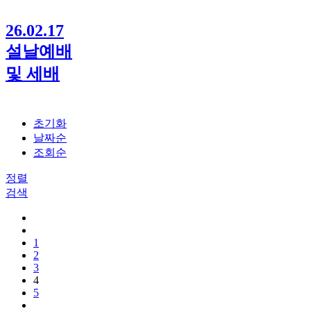
26.02.17
설날예배
및 세배
초기화
날짜순
조회순
정렬
검색
1
2
3
4
5