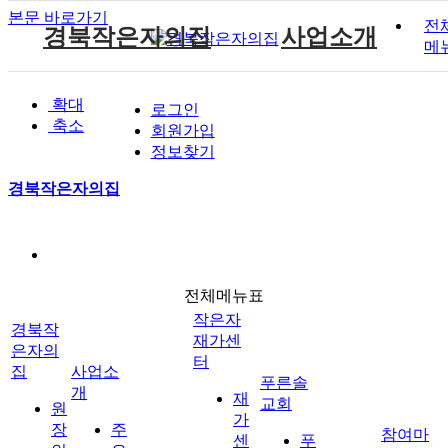
본문 바로가기
전
경북작은자의집
사업소개
메
원장인사말
작은자 소식
재가센터 갤러리
후원 안내
공지사항
주요서비스
푸른솔 교회소개
확대
로그인
시설소개
작은자 프로그램
재가센터 특화프로그램
자원봉사 안내
자유게시판
월중계획
설립취지 및 연혁
축소
작은자이야기
회원가입
시설갤러리
재가 이용요금 안내
방명록
이용안내
예배시간 안내
정보찾기
재단소개
식단표
시설 이용요금 안내
경북작은자의집
찾아오시는길
작은자재가센터
푸른솔교회
전체메뉴표
후원과 봉사
참여마당
작은자
경북작
재가센
은자의
터
집
사업소
푸른솔
개
재
교회
원
가
장
주
참여마
센
푸