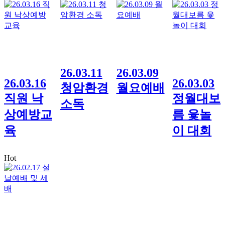
26.03.11
26.03.09
26.03.16
26.03.03
청암환경
월요예배
직원 낙
정월대보
소독
상예방교
름 윷놀
육
이 대회
Hot