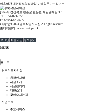
이용약관
개인정보처리방침
이메일무단수집거부
[37458] 경상북도 청송군 현동면 개일월매길 351
TEL: 054-873-0771
FAX: 054-873-0772
Copyright
2023 경북작은자의집 All rights reserved.
홈제작관리 :
www.fivetop.co.kr
로그인
회원가입
정보찾기
MENU
홈으로
경북작은자의집
원장인사말
시설소개
시설갤러리
재단소개
찾아오시는길
사업소개
주요서비스