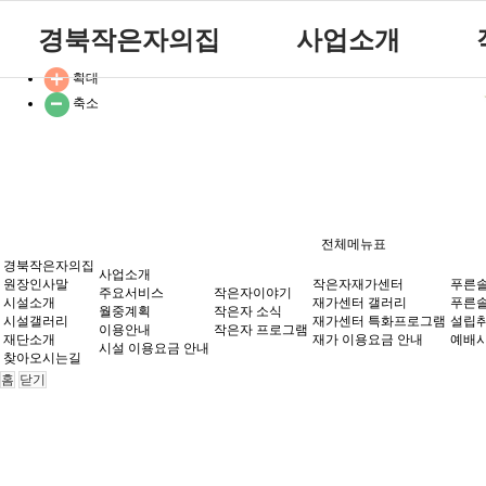
경북작은자의집
사업소개
확대
원장인사말
공지사항
주요서비스
축소
시설소개
자유게시판
월중계획
참여마당
시설갤러리
방명록
이용안내
재단소개
식단표
시설 이용요금 안내
찾아오시는길
전체메뉴표
경북작은자의집
사업소개
원장인사말
작은자재가센터
푸른
주요서비스
작은자이야기
시설소개
재가센터 갤러리
푸른솔
월중계획
작은자 소식
시설갤러리
재가센터 특화프로그램
설립취
이용안내
작은자 프로그램
재단소개
재가 이용요금 안내
예배시
시설 이용요금 안내
찾아오시는길
홈
닫기