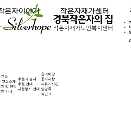
작은자이야기
작은자재가센터
작은자 소식
재가센터 갤러리
작은자 프로그램
재가센터 특화프로그램
재가 이용요금 안내
참여마당
솔교회
후원과 봉사
공지사항
 교회소개
후원 안내
자유게시판
지 및 연혁
자원봉사 안내
방명록
간 안내
식단표