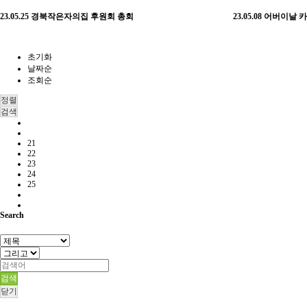
23.05.25 경북작은자의집 후원회 총회
23.05.08 어버이
초기화
날짜순
조회순
정렬
검색
21
22
23
24
25
Search
검색
닫기