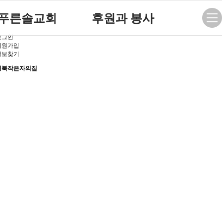
푸른솔교회
후원과 봉사
로그인
푸른솔 교회소개
후원 안내
회원가입
정보찾기
설립취지 및 연혁
자원봉사 안내
경북작은자의집
예배시간 안내