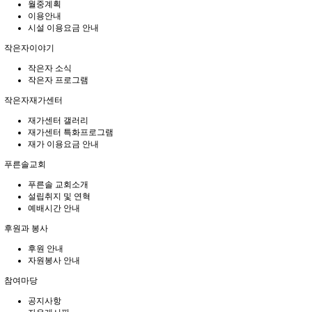
월중계획
이용안내
시설 이용요금 안내
작은자이야기
작은자 소식
작은자 프로그램
작은자재가센터
재가센터 갤러리
재가센터 특화프로그램
재가 이용요금 안내
푸른솔교회
푸른솔 교회소개
설립취지 및 연혁
예배시간 안내
후원과 봉사
후원 안내
자원봉사 안내
참여마당
공지사항