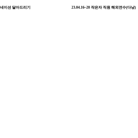
날 카네이션 달아드리기
23.04.16~20 작은자 직원 해외연수(다낭)