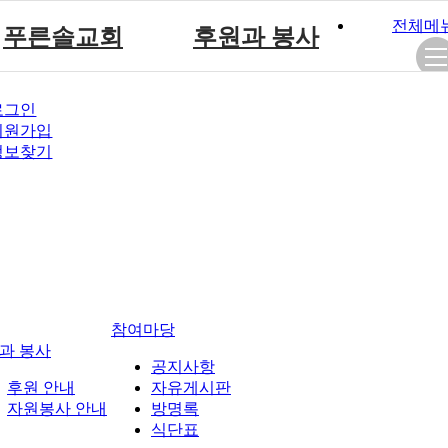
전체메
푸른솔교회
후원과 봉사
푸른솔 교회소개
후원 안내
로그인
설립취지 및 연혁
자원봉사 안내
회원가입
예배시간 안내
정보찾기
참여마당
과 봉사
공지사항
후원 안내
자유게시판
자원봉사 안내
방명록
식단표