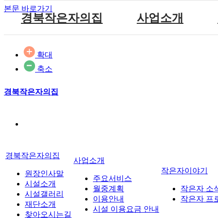
본문 바로가기
경북작은자의집
사업소개
원장인사말
공지사항
주요서비스
확대
시설소개
자유게시판
월중계획
참여마당
축소
시설갤러리
방명록
이용안내
재단소개
식단표
시설 이용요금 안내
경북작은자의집
찾아오시는길
경북작은자의집
사업소개
작은자이야기
원장인사말
주요서비스
시설소개
월중계획
작은자 소
시설갤러리
이용안내
작은자 프
재단소개
시설 이용요금 안내
찾아오시는길