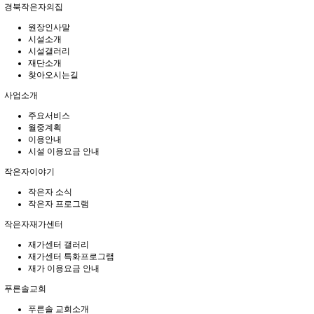
경북작은자의집
원장인사말
시설소개
시설갤러리
재단소개
찾아오시는길
사업소개
주요서비스
월중계획
이용안내
시설 이용요금 안내
작은자이야기
작은자 소식
작은자 프로그램
작은자재가센터
재가센터 갤러리
재가센터 특화프로그램
재가 이용요금 안내
푸른솔교회
푸른솔 교회소개