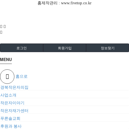
홈제작관리 :
www.fivetop.co.kr
로그인
회원가입
정보찾기
MENU
홈으로
경북작은자의집
사업소개
작은자이야기
작은자재가센터
푸른솔교회
후원과 봉사