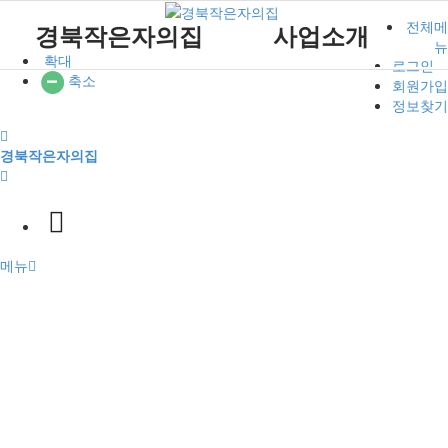
전체메
경북작은자의집
사업소개
뉴
확대
로그인
축소
회원가입
원장인사말
작은자 소식
재가센터 갤러리
후원 안내
공지사항
주요서비스
푸른솔 교회소개
작은자이야기
정보찾기
시설소개
작은자 프로그램
재가센터 특화프로그램
자원봉사 안내
자유게시판
월중계획
설립취지 및 연혁
시설갤러리
재가 이용요금 안내
방명록
이용안내
예배시간 안내
경북작은자의집
작은자재가센터
푸른솔교회
재단소개
식단표
시설 이용요금 안내
찾아오시는길
후원과 봉사
참여마당
메뉴