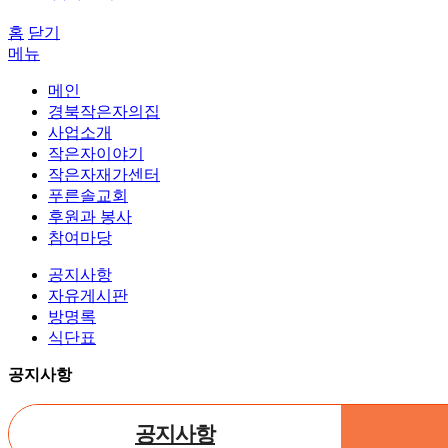
홈
닫기
메뉴
메인
경북작은자의집
사업소개
작은자이야기
작은자재가센터
푸른솔교회
후원과 봉사
참여마당
공지사항
자유게시판
방명록
식단표
공지사항
공지사항