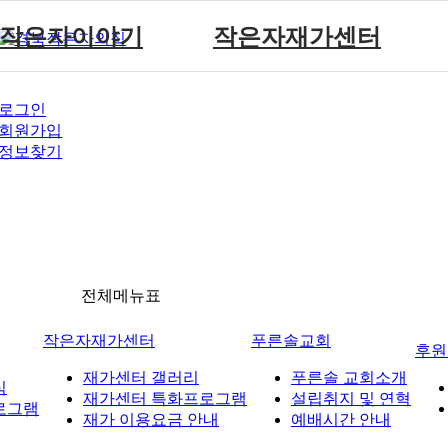
작은자이야기
작은자재가센터
작은자 소식
재가센터 갤러리
로그인
작은자 프로그램
재가센터 특화프로그램
회원가입
재가 이용요금 안내
정보찾기
전체메뉴표
작은자재가센터
푸른솔교회
후원
재가센터 갤러리
푸른솔 교회소개
식
재가센터 특화프로그램
설립취지 및 연혁
로그램
재가 이용요금 안내
예배시간 안내