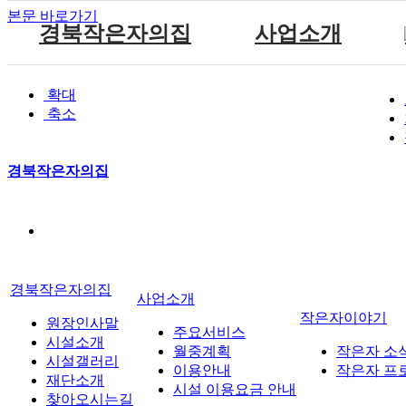
본문 바로가기
경북작은자의집
사업소개
원장인사말
공지사항
주요서비스
확대
시설소개
자유게시판
월중계획
축소
참여마당
시설갤러리
방명록
이용안내
재단소개
식단표
시설 이용요금 안내
경북작은자의집
찾아오시는길
경북작은자의집
사업소개
작은자이야기
원장인사말
주요서비스
시설소개
월중계획
작은자 소
시설갤러리
이용안내
작은자 프
재단소개
시설 이용요금 안내
찾아오시는길