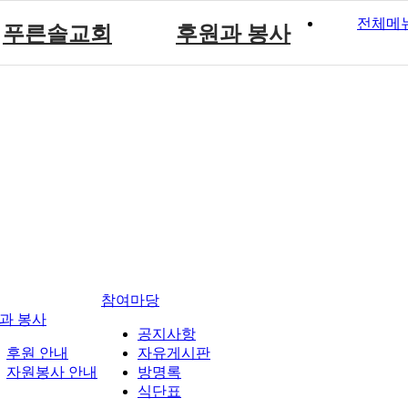
전체메
푸른솔교회
후원과 봉사
푸른솔 교회소개
후원 안내
설립취지 및 연혁
자원봉사 안내
예배시간 안내
참여마당
과 봉사
공지사항
후원 안내
자유게시판
자원봉사 안내
방명록
식단표